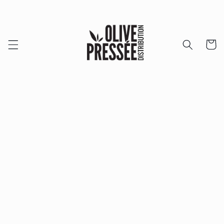
et passer
au
contenu
Panier